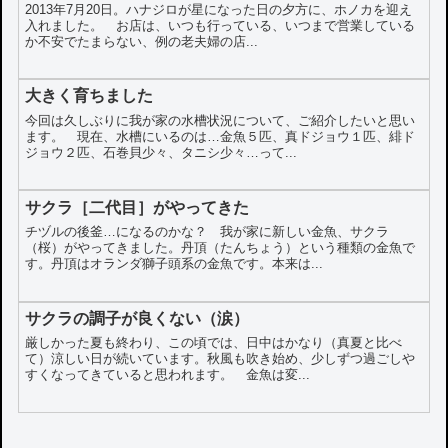
2013年7月20日。ハナジロが星になった日の夕方に、ホノカを迎え
入れました。 お店は、いつも行っている、いつまで営業している
か不安でたまらない、例の老夫婦の店...
大きく育ちました
今回は久しぶりに我が家の水槽状況について、ご紹介したいと思い
ます。 現在、水槽にいるのは…金魚５匹、真ドジョウ１匹、緋ド
ジョウ２匹、石巻貝少々、タニシ少々…って...
サクラ［二代目］がやってきた
チヅルの後釜…になるのかな？ 我が家に新しい金魚、サクラ
（桜）がやってきました。丹頂（たんちょう）という種類の金魚で
す。丹頂はオランダ獅子頭系の金魚です。本来は...
サクラの調子が良くない（涙）
厳しかった夏も終わり、この頃では、日中はかなり（真夏と比べ
て）涼しい日が続いています。秋風も吹き始め、少しずつ過ごしや
すくなってきていると思われます。 金魚は変...