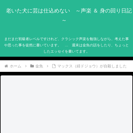
老いた犬に芸は仕込めない ～声楽 ＆ 身の回り日記
～
まだまだ初級者レベルですけれど、クラシック声楽を勉強しながら、考えた事
や思った事を徒然に書いています。 … 週末は金魚の話をしたり、ちょっと
したエッセイを書いてます。
ホーム
金魚
マックス（緋ドジョウ）が自殺しました