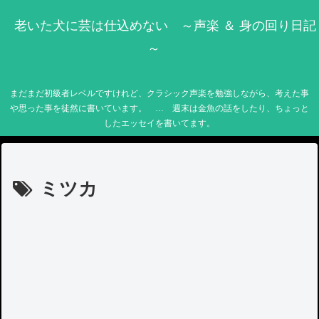
老いた犬に芸は仕込めない ～声楽 ＆ 身の回り日記
～
まだまだ初級者レベルですけれど、クラシック声楽を勉強しながら、考えた事
や思った事を徒然に書いています。 … 週末は金魚の話をしたり、ちょっと
したエッセイを書いてます。
ミツカ