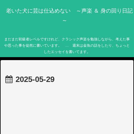
老いた犬に芸は仕込めない ～声楽 ＆ 身の回り日記
～
まだまだ初級者レベルですけれど、クラシック声楽を勉強しながら、考えた事
や思った事を徒然に書いています。 … 週末は金魚の話をしたり、ちょっと
したエッセイを書いてます。
2025-05-29