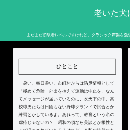
老いた犬
まだまだ初級者レベルですけれど、クラシック声楽を勉
ひとこと
暑い。毎日暑い。市町村からは防災情報として
「極めて危険 外出を控えて運動は中止を」なん
てメッセージが届いているのに、炎天下の中、高
校球児たちは日陰もない野球グランドで試合とか
練習とかしているよ。あれって、教育という名の
虐待じゃないの？ 昭和の頃なら美談とか根性と