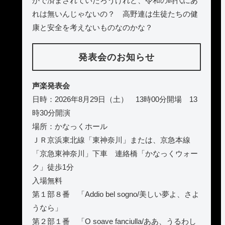
かで済まされていたろうけれど、令和の時代にあ
れは無いんじゃないの？ 高野連は生徒たちの健
康と安全を考えないものなのかな？
発表会のお知らせ
声楽発表会
日時：2026年8月29日（土） 13時00分開場 13
時30分開演
場所：かなっくホール
ＪＲ京浜東北線「東神奈川」または、京急本線
「京急東神奈川」下車 連絡橋「かなっくウォー
ク」徒歩1分
入場無料
第１部８番 「Addio bel sogno/美しい夢よ、さよ
うなら」
第２部１番 「O soave fanciulla/ああ、うるわし