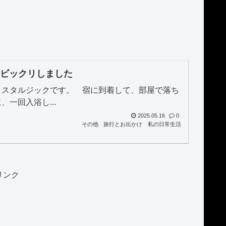
はビックリしました
ノスタルジックです。 宿に到着して、部屋で落ち
一回入浴し...
2025.05.16
0
その他
旅行とお出かけ
私の日常生活
リンク