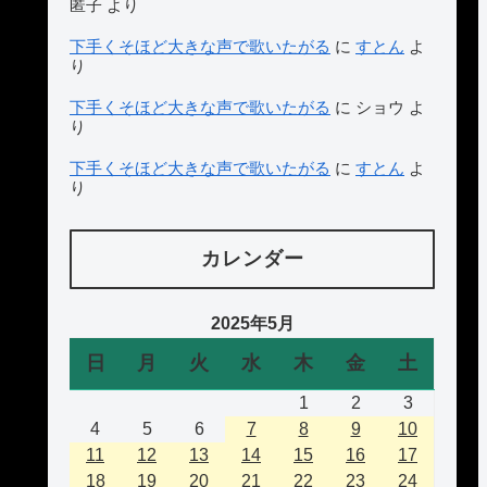
匿子
より
下手くそほど大きな声で歌いたがる
に
すとん
よ
り
下手くそほど大きな声で歌いたがる
に
ショウ
よ
り
下手くそほど大きな声で歌いたがる
に
すとん
よ
り
カレンダー
2025年5月
日
月
火
水
木
金
土
1
2
3
4
5
6
7
8
9
10
11
12
13
14
15
16
17
18
19
20
21
22
23
24