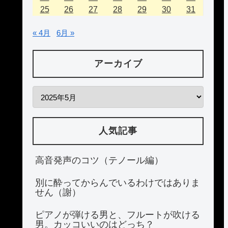
25
26
27
28
29
30
31
« 4月
6月 »
アーカイブ
人気記事
高音発声のコツ（テノール編）
別に酔ってからんでいるわけではありま
せん（謝）
ピアノが弾ける男と、フルートが吹ける
男。カッコいいのはどっち？