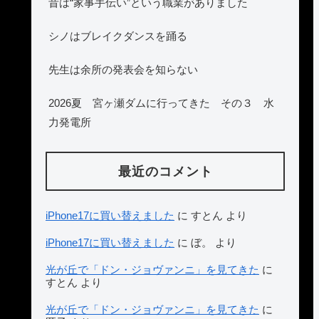
昔は“家事手伝い”という職業がありました
シノはブレイクダンスを踊る
先生は余所の発表会を知らない
2026夏 宮ヶ瀬ダムに行ってきた その３ 水
力発電所
最近のコメント
iPhone17に買い替えました
に
すとん
より
iPhone17に買い替えました
に
ぼ。
より
光が丘で「ドン・ジョヴァンニ」を見てきた
に
すとん
より
光が丘で「ドン・ジョヴァンニ」を見てきた
に