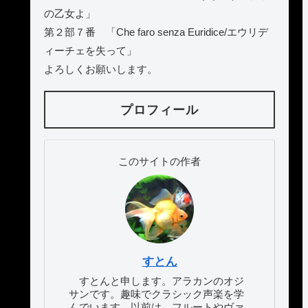
の乙女よ」
第２部７番 「Che faro senza Euridice/エウリデ
ィーチェを失って」
よろしくお願いします。
プロフィール
このサイトの作者
すとん
すとんと申します。アラカンのオジ
サンです。趣味でクラシック声楽を学
んでいます。以前は、フルートやヴァ