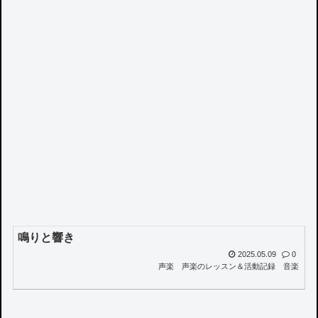
鳴りと響き
2025.05.09
0
声楽
声楽のレッスン＆活動記録
音楽