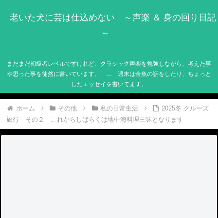
老いた犬に芸は仕込めない ～声楽 ＆ 身の回り日記
～
まだまだ初級者レベルですけれど、クラシック声楽を勉強しながら、考えた事
や思った事を徒然に書いています。 … 週末は金魚の話をしたり、ちょっと
したエッセイを書いてます。
ホーム
その他
私の日常生活
2025冬 クルーズ
旅行 その２ これからしばらくは地中海料理三昧となります