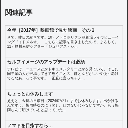
関連記事
今年［2017年］映画館で見た映画 その２
さて、昨日の続きです。10）メトロポリタン歌劇場ライヴビューイ
ング『イドメネオ』 こちらに記事を書きましたので、よろしく。
11）蜷川幸雄シアター「ジュリアス・シ...
セルフイメージのアップデートは必須
テレビで、ニュースとかドキュメンタリーとかを見ていて、そこに
同年輩の人が登場してきて思うことの、ほとんどが…いやあ～老け
てるなあ…って事です。 正直に言っちゃえ...
ちょっとお休みします
ええと、今度の日曜日（2024/07/21）までお休みします。出かける
んですよ、梅雨時なのに（笑）。仕方ないじゃないですか、もう梅
雨なんて明けていると思っていた...
ノマドを目指すなら…