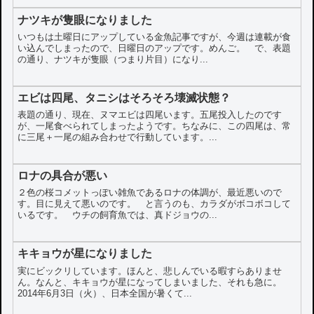
ナツキが隻眼になりました
いつもは土曜日にアップしている金魚記事ですが、今週は連載が食
い込んでしまったので、日曜日のアップです。めんご。 で、表題
の通り、ナツキが隻眼（つまり片目）になり...
エビは四尾、タニシはそろそろ壊滅状態？
表題の通り、現在、ヌマエビは四尾います。五尾投入したのです
が、一尾食べられてしまったようです。ちなみに、この四尾は、常
に三尾＋一尾の組み合わせで行動しています。...
ロナの具合が悪い
２色の桜コメットっぽい雑魚であるロナの体調が、最近悪いので
す。目に見えて悪いのです。 と言うのも、カラダがボコボコして
いるです。 ウチの飼育魚では、真ドジョウの...
キキョウが星になりました
実にビックリしています。ほんと、悲しんでいる暇すらありませ
ん。なんと、キキョウが星になってしまいました、それも急に。
2014年6月3日（火）、日本全国が暑くて...