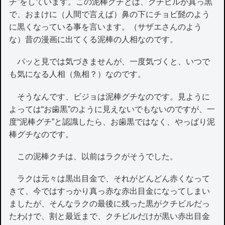
チ”をしています。この泥棒グチとは、クチビルが真っ黒
で、おまけに（人間で言えば）鼻の下にチョビ髭のよう
に黒くなっている事を言います。（サザエさんのよう
な）昔の漫画に出てくる泥棒の人相なのです。
パッと見では気づきませんが、一度気づくと、いつで
も気になる人相（魚相？）なのです。
そうなんです、ビジョは泥棒グチなのです。見ように
よっては“お歯黒”のように見えないでもないのですが、一
度“泥棒グチ”と認識したら、お歯黒ではなく、やっぱり泥
棒グチなのです。
この泥棒クチは、以前はラクがそうでした。
ラクは元々は黒出目金で、それがどんどん赤くなって
きて、今ではすっかり真っ赤な赤出目金になってしまい
ましたが、そんなラクの最後に残った黒がクチビルだっ
たわけで、割と最近まで、クチビルだけが黒い赤出目金