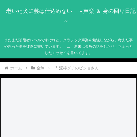
老いた犬に芸は仕込めない ～声楽 ＆ 身の回り日記
～
まだまだ初級者レベルですけれど、クラシック声楽を勉強しながら、考えた事
や思った事を徒然に書いています。 … 週末は金魚の話をしたり、ちょっと
したエッセイを書いてます。
ホーム
金魚
泥棒グチのビジョさん