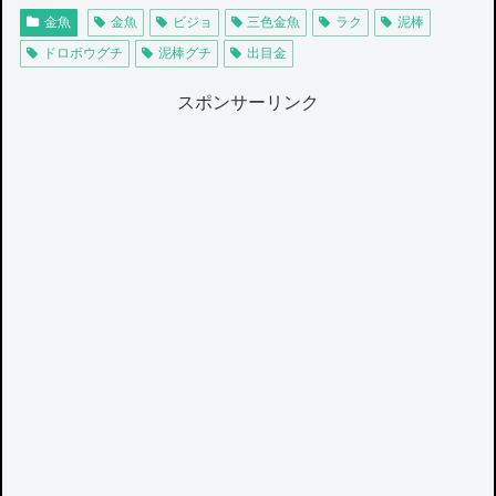
金魚
金魚
ビジョ
三色金魚
ラク
泥棒
ドロボウグチ
泥棒グチ
出目金
スポンサーリンク