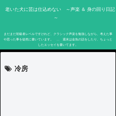
老いた犬に芸は仕込めない ～声楽 ＆ 身の回り日記
～
まだまだ初級者レベルですけれど、クラシック声楽を勉強しながら、考えた事
や思った事を徒然に書いています。 … 週末は金魚の話をしたり、ちょっと
したエッセイを書いてます。
冷房