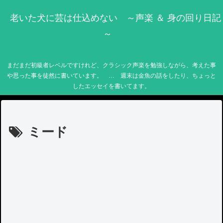
老いた犬に芸は仕込めない ～声楽 ＆ 身の回り日記
～
まだまだ初級者レベルですけれど、クラシック声楽を勉強しながら、考えた事
や思った事を徒然に書いています。 … 週末は金魚の話をしたり、ちょっと
したエッセイを書いてます。
ミード