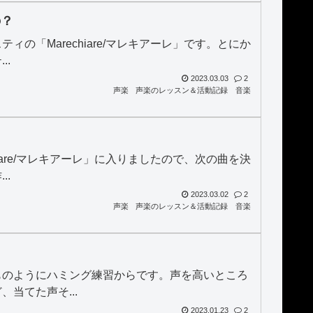
の？
の「Marechiare/マレキアーレ」です。とにか
..
2023.03.03
2
声楽
声楽のレッスン＆活動記録
音楽
iare/マレキアーレ」に入りましたので、次の曲を決
..
2023.03.02
2
声楽
声楽のレッスン＆活動記録
音楽
ものようにハミング練習からです。声を高いところ
当てた声そ...
2023.01.23
2