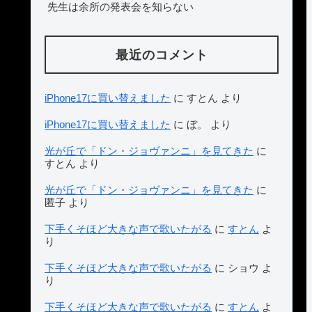
先生は余所の発表会を知らない
最近のコメント
iPhone17に買い替えました
に
すとん
より
iPhone17に買い替えました
に
ぼ。
より
光が丘で「ドン・ジョヴァンニ」を見てきた
に
すとん
より
光が丘で「ドン・ジョヴァンニ」を見てきた
に
匿子
より
下手くそほど大きな声で歌いたがる
に
すとん
よ
り
下手くそほど大きな声で歌いたがる
に
ショウ
よ
り
下手くそほど大きな声で歌いたがる
に
すとん
よ