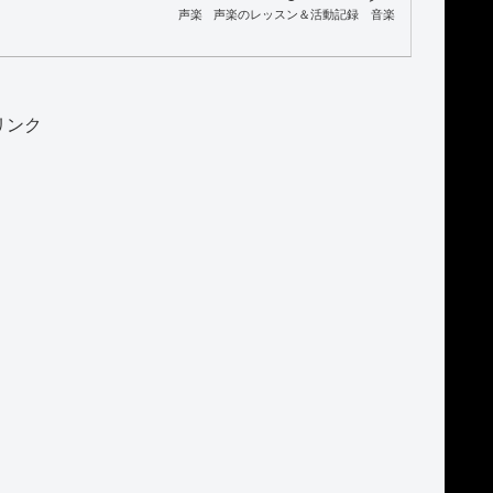
声楽
声楽のレッスン＆活動記録
音楽
リンク