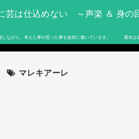
に芸は仕込めない ～声楽 ＆ 身の
強しながら、考えた事や思った事を徒然に書いています。 … 週末は
マレキアーレ