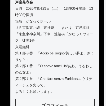
声楽発表会
日時：2026年8月29日（土） 13時00分開場 13
時30分開演
場所：かなっくホール
ＪＲ京浜東北線「東神奈川」または、京急本線
「京急東神奈川」下車 連絡橋「かなっくウォー
ク」徒歩1分
入場無料
第１部８番 「Addio bel sogno/美しい夢よ、さよ
うなら」
第２部１番 「O soave fanciulla/ああ、うるわし
の乙女よ」
第２部７番 「Che faro senza Euridice/エウリデ
ィーチェを失って」
よろしくお願いします。
プロフィール