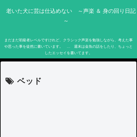
老いた犬に芸は仕込めない ～声楽 ＆ 身の回り日記
～
まだまだ初級者レベルですけれど、クラシック声楽を勉強しながら、考えた事
や思った事を徒然に書いています。 … 週末は金魚の話をしたり、ちょっと
したエッセイを書いてます。
ベッド