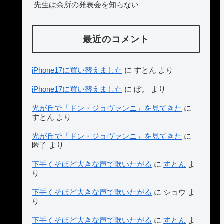
先生は余所の発表会を知らない
最近のコメント
iPhone17に買い替えました
に
すとん
より
iPhone17に買い替えました
に
ぼ。
より
光が丘で「ドン・ジョヴァンニ」を見てきた
に
すとん
より
光が丘で「ドン・ジョヴァンニ」を見てきた
に
匿子
より
下手くそほど大きな声で歌いたがる
に
すとん
よ
り
下手くそほど大きな声で歌いたがる
に
ショウ
よ
り
下手くそほど大きな声で歌いたがる
に
すとん
よ