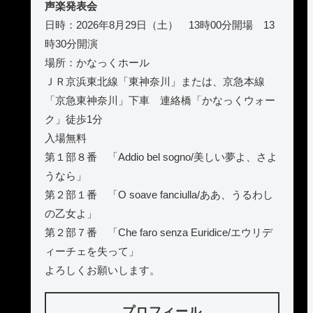
声楽発表会
日時：2026年8月29日（土） 13時00分開場 13
時30分開演
場所：かなっくホール
ＪＲ京浜東北線「東神奈川」または、京急本線
「京急東神奈川」下車 連絡橋「かなっくウォー
ク」徒歩1分
入場無料
第１部８番 「Addio bel sogno/美しい夢よ、さよ
うなら」
第２部１番 「O soave fanciulla/ああ、うるわし
の乙女よ」
第２部７番 「Che faro senza Euridice/エウリデ
ィーチェを失って」
よろしくお願いします。
プロフィール