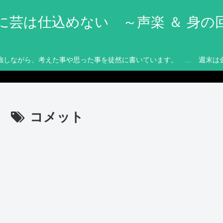
に芸は仕込めない ～声楽 ＆ 身の
強しながら、考えた事や思った事を徒然に書いています。 … 週末は
コメット