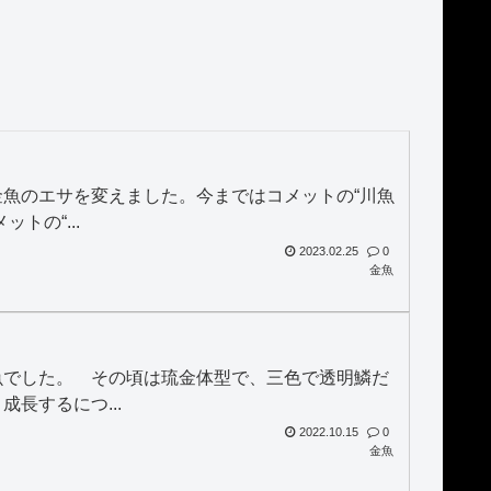
魚のエサを変えました。今まではコメットの“川魚
トの“...
2023.02.25
0
金魚
魚でした。 その頃は琉金体型で、三色で透明鱗だ
長するにつ...
2022.10.15
0
金魚