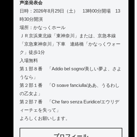
声楽発表会
日時：2026年8月29日（土） 13時00分開場 13
時30分開演
場所：かなっくホール
ＪＲ京浜東北線「東神奈川」または、京急本線
「京急東神奈川」下車 連絡橋「かなっくウォー
ク」徒歩1分
入場無料
第１部８番 「Addio bel sogno/美しい夢よ、さよ
うなら」
第２部１番 「O soave fanciulla/ああ、うるわし
の乙女よ」
第２部７番 「Che faro senza Euridice/エウリデ
ィーチェを失って」
よろしくお願いします。
プロフィール