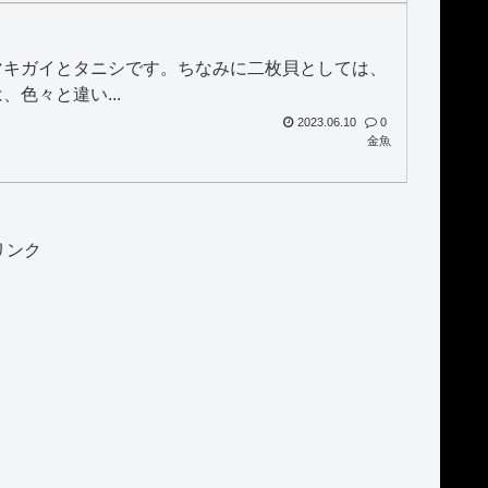
マキガイとタニシです。ちなみに二枚貝としては、
色々と違い...
2023.06.10
0
金魚
リンク