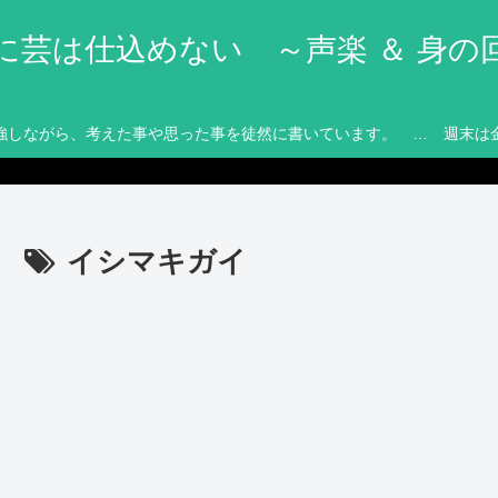
に芸は仕込めない ～声楽 ＆ 身の
強しながら、考えた事や思った事を徒然に書いています。 … 週末は
イシマキガイ