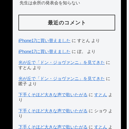
先生は余所の発表会を知らない
最近のコメント
iPhone17に買い替えました
に
すとん
より
iPhone17に買い替えました
に
ぼ。
より
光が丘で「ドン・ジョヴァンニ」を見てきた
に
すとん
より
光が丘で「ドン・ジョヴァンニ」を見てきた
に
匿子
より
下手くそほど大きな声で歌いたがる
に
すとん
よ
り
下手くそほど大きな声で歌いたがる
に
ショウ
よ
り
下手くそほど大きな声で歌いたがる
に
すとん
よ