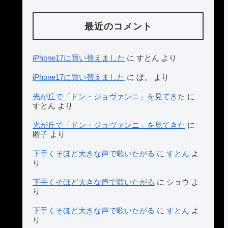
最近のコメント
iPhone17に買い替えました
に
すとん
より
iPhone17に買い替えました
に
ぼ。
より
光が丘で「ドン・ジョヴァンニ」を見てきた
に
すとん
より
光が丘で「ドン・ジョヴァンニ」を見てきた
に
匿子
より
下手くそほど大きな声で歌いたがる
に
すとん
よ
り
下手くそほど大きな声で歌いたがる
に
ショウ
よ
り
下手くそほど大きな声で歌いたがる
に
すとん
よ
り