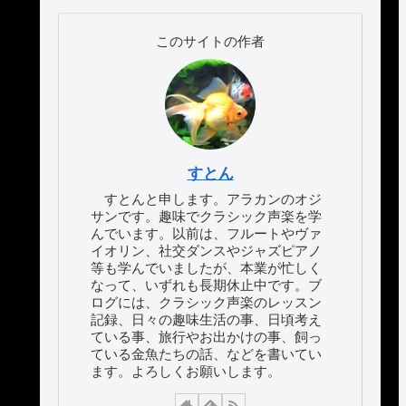
このサイトの作者
すとん
すとんと申します。アラカンのオジ
サンです。趣味でクラシック声楽を学
んでいます。以前は、フルートやヴァ
イオリン、社交ダンスやジャズピアノ
等も学んでいましたが、本業が忙しく
なって、いずれも長期休止中です。ブ
ログには、クラシック声楽のレッスン
記録、日々の趣味生活の事、日頃考え
ている事、旅行やお出かけの事、飼っ
ている金魚たちの話、などを書いてい
ます。よろしくお願いします。