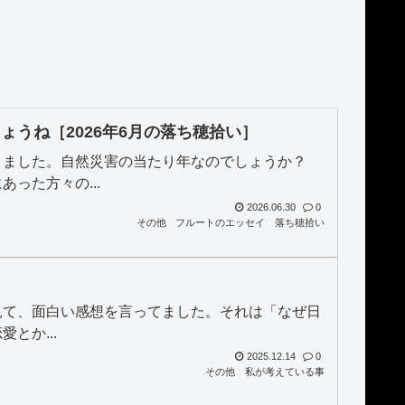
うね［2026年6月の落ち穂拾い］
きました。自然災害の当たり年なのでしょうか？
った方々の...
2026.06.30
0
その他
フルートのエッセイ
落ち穂拾い
を見て、面白い感想を言ってました。それは「なぜ日
とか...
2025.12.14
0
その他
私が考えている事