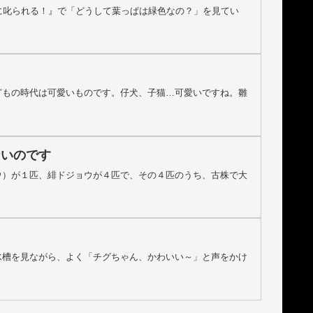
に叱られる！』で「どうして葉っぱは緑色なの？」を見てい
どもの時代は可愛いものです。仔犬、子猫…可愛いですね。雛
ないのです
ウ）が１匹、緋ドジョウが４匹で、その４匹のうち、古株で大
水槽を見ながら、よく「チグちゃん、かわいい～」と声をかけ