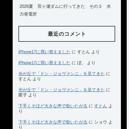
2026夏 宮ヶ瀬ダムに行ってきた その３ 水
力発電所
最近のコメント
iPhone17に買い替えました
に
すとん
より
iPhone17に買い替えました
に
ぼ。
より
光が丘で「ドン・ジョヴァンニ」を見てきた
に
すとん
より
光が丘で「ドン・ジョヴァンニ」を見てきた
に
匿子
より
下手くそほど大きな声で歌いたがる
に
すとん
よ
り
下手くそほど大きな声で歌いたがる
に
ショウ
よ
り