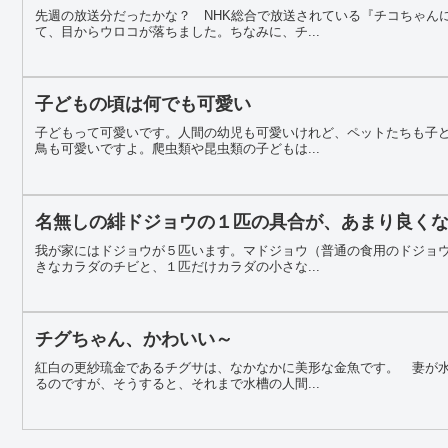
先週の放送分だったかな？ NHK総合で放送されている『チコちゃん
て、目からウロコが落ちました。ちなみに、チ...
子どもの頃は何でも可愛い
子どもって可愛いです。人間の幼児も可愛いけれど、ペットたちも子
鳥も可愛いですよ。爬虫類や昆虫類の子どもは...
名無しの緋ドジョウの１匹の具合が、あまり良く
我が家にはドジョウが５匹います。マドジョウ（普通の食用のドジョ
きなカラダのチビと、１匹だけカラダの小さな...
チグちゃん、かわいい～
紅白の更紗琉金であるチグサは、なかなかに美形な金魚です。 妻が
るのですが、そうすると、それまで水槽の人間...