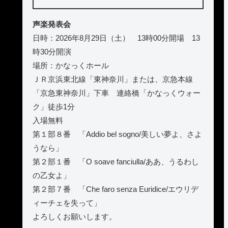
声楽発表会
日時：2026年8月29日（土） 13時00分開場 13
時30分開演
場所：かなっくホール
ＪＲ京浜東北線「東神奈川」または、京急本線
「京急東神奈川」下車 連絡橋「かなっくウォー
ク」徒歩1分
入場無料
第１部８番 「Addio bel sogno/美しい夢よ、さよ
うなら」
第２部１番 「O soave fanciulla/ああ、うるわし
の乙女よ」
第２部７番 「Che faro senza Euridice/エウリデ
ィーチェを失って」
よろしくお願いします。