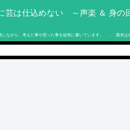
に芸は仕込めない ～声楽 ＆ 身の
強しながら、考えた事や思った事を徒然に書いています。 … 週末は