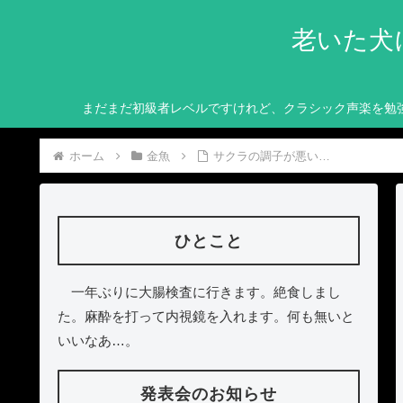
老いた犬
まだまだ初級者レベルですけれど、クラシック声楽を勉
ホーム
金魚
サクラの調子が悪い…
ひとこと
一年ぶりに大腸検査に行きます。絶食しまし
た。麻酔を打って内視鏡を入れます。何も無いと
いいなあ…。
発表会のお知らせ