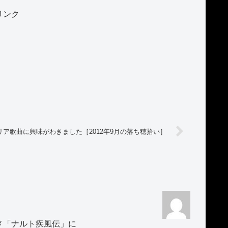
リンク
リア歌曲に興味がわきました［2012年9月の落ち穂拾い］
メ「ナルト疾風伝」に