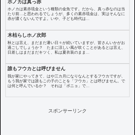
ホノカは真っ赤
ホノカは素赤琉金という種類の金魚です。だから、真っ赤なのは当
たり前…と思われるでしょうが、多くの素赤琉金は、実はそんなに
赤が濃くないんですよ。いや、子ども時代は...
木枯らしホノ次郎
秋とは言え、まだまだ暑い日々が続いていますが、皆さんいかがお
過ごしでしょうか？ たまに涼しい風が吹くことがあるとは言え、
日差しはまだまだキツく、私は夏衣装のまま...
誰もフウカとは呼びません
我が家にやってきて、はや三カ月になりなんとするフウカですが、
もう我が家では誰もこの子のことを「フウカ」とは呼びません。で
は何と呼んでいるか？ それは「ポニョ」で...
スポンサーリンク