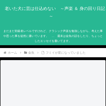
老いた犬に芸は仕込めない ～声楽 ＆ 身の回り日記
～
まだまだ初級者レベルですけれど、クラシック声楽を勉強しながら、考えた事
や思った事を徒然に書いています。 … 週末は金魚の話をしたり、ちょっと
したエッセイを書いてます。
ホーム
金魚
フミイが星になっていました