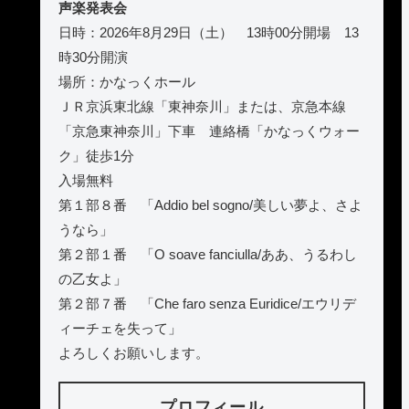
声楽発表会
日時：2026年8月29日（土） 13時00分開場 13
時30分開演
場所：かなっくホール
ＪＲ京浜東北線「東神奈川」または、京急本線
「京急東神奈川」下車 連絡橋「かなっくウォー
ク」徒歩1分
入場無料
第１部８番 「Addio bel sogno/美しい夢よ、さよ
うなら」
第２部１番 「O soave fanciulla/ああ、うるわし
の乙女よ」
第２部７番 「Che faro senza Euridice/エウリデ
ィーチェを失って」
よろしくお願いします。
プロフィール