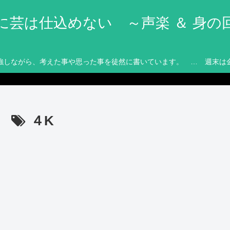
に芸は仕込めない ～声楽 ＆ 身の
強しながら、考えた事や思った事を徒然に書いています。 … 週末は
４K