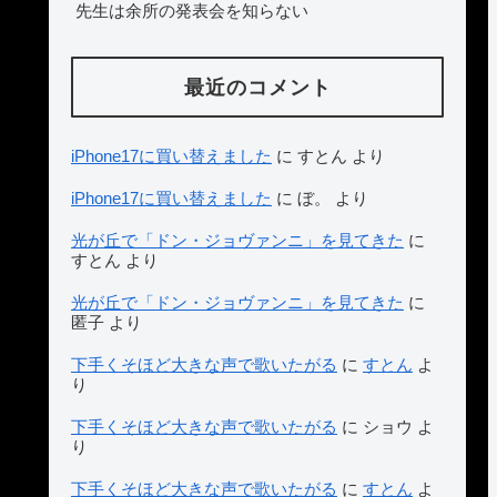
先生は余所の発表会を知らない
最近のコメント
iPhone17に買い替えました
に
すとん
より
iPhone17に買い替えました
に
ぼ。
より
光が丘で「ドン・ジョヴァンニ」を見てきた
に
すとん
より
光が丘で「ドン・ジョヴァンニ」を見てきた
に
匿子
より
下手くそほど大きな声で歌いたがる
に
すとん
よ
り
下手くそほど大きな声で歌いたがる
に
ショウ
よ
り
下手くそほど大きな声で歌いたがる
に
すとん
よ