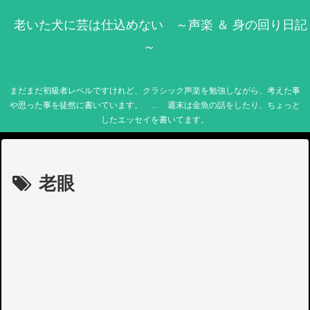
老いた犬に芸は仕込めない ～声楽 ＆ 身の回り日記
～
まだまだ初級者レベルですけれど、クラシック声楽を勉強しながら、考えた事
や思った事を徒然に書いています。 … 週末は金魚の話をしたり、ちょっと
したエッセイを書いてます。
老眼