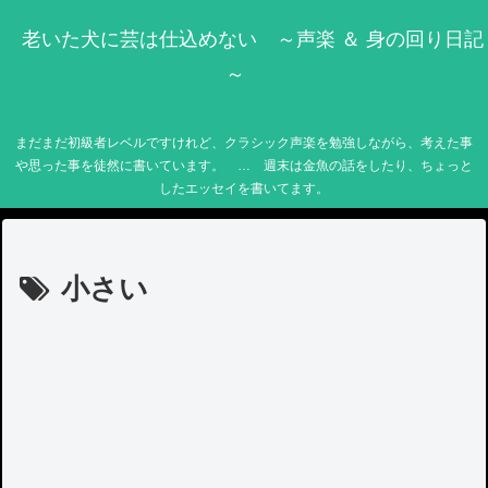
老いた犬に芸は仕込めない ～声楽 ＆ 身の回り日記
～
まだまだ初級者レベルですけれど、クラシック声楽を勉強しながら、考えた事
や思った事を徒然に書いています。 … 週末は金魚の話をしたり、ちょっと
したエッセイを書いてます。
小さい