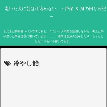
老いた犬に芸は仕込めない ～声楽 ＆ 身の回り日記
～
まだまだ初級者レベルですけれど、クラシック声楽を勉強しながら、考えた事
や思った事を徒然に書いています。 … 週末は金魚の話をしたり、ちょっと
したエッセイを書いてます。
冷やし飴