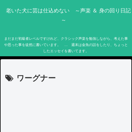
老いた犬に芸は仕込めない ～声楽 ＆ 身の回り日記
～
まだまだ初級者レベルですけれど、クラシック声楽を勉強しながら、考えた事
や思った事を徒然に書いています。 … 週末は金魚の話をしたり、ちょっと
したエッセイを書いてます。
ワーグナー