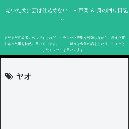
老いた犬に芸は仕込めない ～声楽 ＆ 身の回り日記
～
まだまだ初級者レベルですけれど、クラシック声楽を勉強しながら、考えた事
や思った事を徒然に書いています。 … 週末は金魚の話をしたり、ちょっと
したエッセイを書いてます。
ヤオ