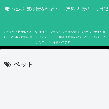
老いた犬に芸は仕込めない ～声楽 ＆ 身の回り日記
～
まだまだ初級者レベルですけれど、クラシック声楽を勉強しながら、考えた事
や思った事を徒然に書いています。 … 週末は金魚の話をしたり、ちょっと
したエッセイを書いてます。
ペット