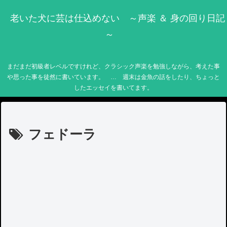
老いた犬に芸は仕込めない ～声楽 ＆ 身の回り日記
～
まだまだ初級者レベルですけれど、クラシック声楽を勉強しながら、考えた事
や思った事を徒然に書いています。 … 週末は金魚の話をしたり、ちょっと
したエッセイを書いてます。
フェドーラ