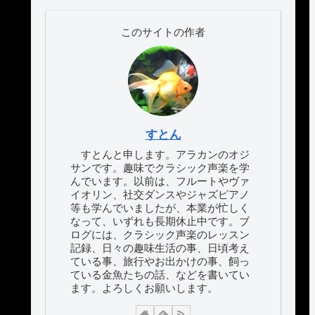
このサイトの作者
すとん
すとんと申します。アラカンのオジ
サンです。趣味でクラシック声楽を学
んでいます。以前は、フルートやヴァ
イオリン、社交ダンスやジャズピアノ
等も学んでいましたが、本業が忙しく
なって、いずれも長期休止中です。ブ
ログには、クラシック声楽のレッスン
記録、日々の趣味生活の事、日頃考え
ている事、旅行やお出かけの事、飼っ
ている金魚たちの話、などを書いてい
ます。よろしくお願いします。