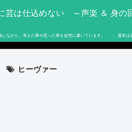
に芸は仕込めない ～声楽 ＆ 身の
強しながら、考えた事や思った事を徒然に書いています。 … 週末は
ヒーヴァー