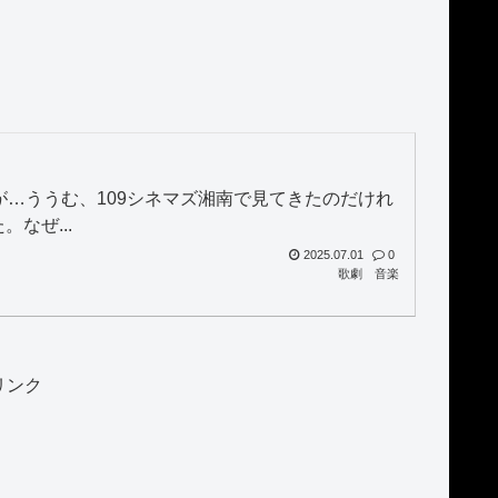
た
が…ううむ、109シネマズ湘南で見てきたのだけれ
なぜ...
2025.07.01
0
歌劇
音楽
リンク