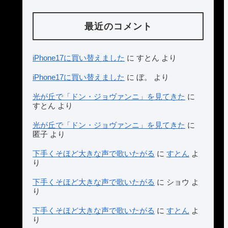
最近のコメント
iPhone17に買い替えました
に
すとん
より
iPhone17に買い替えました
に
ぼ。
より
光が丘で「ドン・ジョヴァンニ」を見てきた
に
すとん
より
光が丘で「ドン・ジョヴァンニ」を見てきた
に
匿子
より
下手くそほど大きな声で歌いたがる
に
すとん
よ
り
下手くそほど大きな声で歌いたがる
に
ショウ
よ
り
下手くそほど大きな声で歌いたがる
に
すとん
よ
り