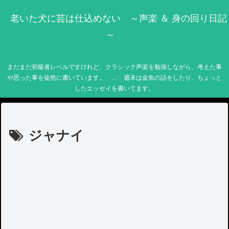
老いた犬に芸は仕込めない ～声楽 ＆ 身の回り日記
～
まだまだ初級者レベルですけれど、クラシック声楽を勉強しながら、考えた事
や思った事を徒然に書いています。 … 週末は金魚の話をしたり、ちょっと
したエッセイを書いてます。
ジャナイ