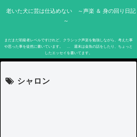
老いた犬に芸は仕込めない ～声楽 ＆ 身の回り日記
～
まだまだ初級者レベルですけれど、クラシック声楽を勉強しながら、考えた事
や思った事を徒然に書いています。 … 週末は金魚の話をしたり、ちょっと
したエッセイを書いてます。
シャロン