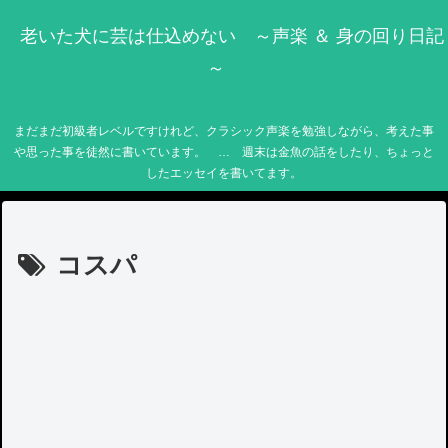
老いた犬に芸は仕込めない ～声楽 ＆ 身の回り日記
～
まだまだ初級者レベルですけれど、クラシック声楽を勉強しながら、考えた事
や思った事を徒然に書いています。 … 週末は金魚の話をしたり、ちょっと
したエッセイを書いてます。
コスパ