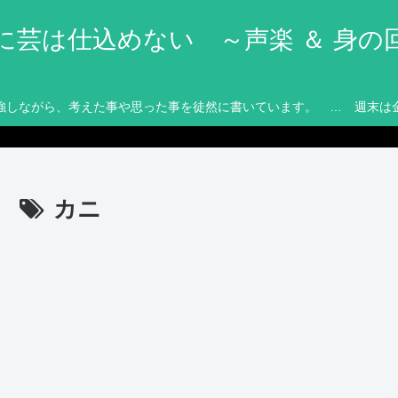
に芸は仕込めない ～声楽 ＆ 身の
強しながら、考えた事や思った事を徒然に書いています。 … 週末は
カニ