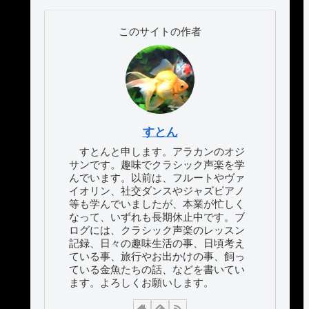
このサイトの作者
すとん
すとんと申します。アラカンのオジ
サンです。趣味でクラシック声楽を学
んでいます。以前は、フルートやヴァ
イオリン、社交ダンスやジャズピアノ
等も学んでいましたが、本業が忙しく
なって、いずれも長期休止中です。ブ
ログには、クラシック声楽のレッスン
記録、日々の趣味生活の事、日頃考え
ている事、旅行やお出かけの事、飼っ
ている金魚たちの話、などを書いてい
ます。よろしくお願いします。