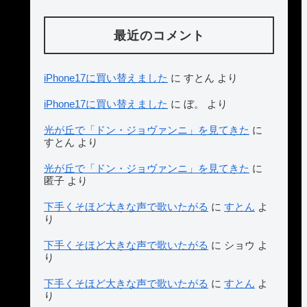
最近のコメント
iPhone17に買い替えました
に
すとん
より
iPhone17に買い替えました
に
ぼ。
より
光が丘で「ドン・ジョヴァンニ」を見てきた
に
すとん
より
光が丘で「ドン・ジョヴァンニ」を見てきた
に
匿子
より
下手くそほど大きな声で歌いたがる
に
すとん
よ
り
下手くそほど大きな声で歌いたがる
に
ショウ
よ
り
下手くそほど大きな声で歌いたがる
に
すとん
よ
り