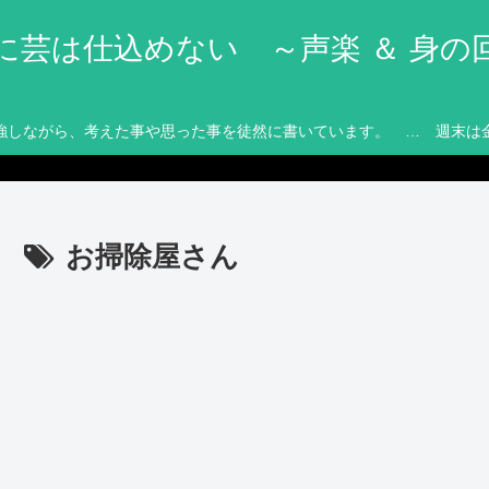
に芸は仕込めない ～声楽 ＆ 身の
強しながら、考えた事や思った事を徒然に書いています。 … 週末は
お掃除屋さん