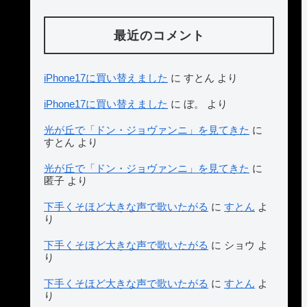
最近のコメント
iPhone17に買い替えました
に
すとん
より
iPhone17に買い替えました
に
ぼ。
より
光が丘で「ドン・ジョヴァンニ」を見てきた
に
すとん
より
光が丘で「ドン・ジョヴァンニ」を見てきた
に
匿子
より
下手くそほど大きな声で歌いたがる
に
すとん
よ
り
下手くそほど大きな声で歌いたがる
に
ショウ
よ
り
下手くそほど大きな声で歌いたがる
に
すとん
よ
り