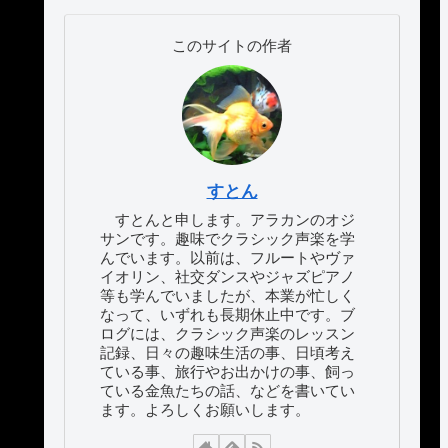
このサイトの作者
すとん
すとんと申します。アラカンのオジ
サンです。趣味でクラシック声楽を学
んでいます。以前は、フルートやヴァ
イオリン、社交ダンスやジャズピアノ
等も学んでいましたが、本業が忙しく
なって、いずれも長期休止中です。ブ
ログには、クラシック声楽のレッスン
記録、日々の趣味生活の事、日頃考え
ている事、旅行やお出かけの事、飼っ
ている金魚たちの話、などを書いてい
ます。よろしくお願いします。