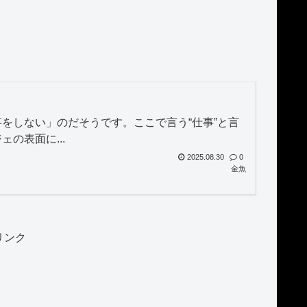
をしない」のだそうです。ここで言う“仕事”と言
の表面に...
2025.08.30
0
金魚
リンク