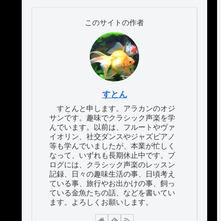
このサイトの作者
すとん
すとんと申します。アラカンのオジ
サンです。趣味でクラシック声楽を学
んでいます。以前は、フルートやヴァ
イオリン、社交ダンスやジャズピアノ
等も学んでいましたが、本業が忙しく
なって、いずれも長期休止中です。ブ
ログには、クラシック声楽のレッスン
記録、日々の趣味生活の事、日頃考え
ている事、旅行やお出かけの事、飼っ
ている金魚たちの話、などを書いてい
ます。よろしくお願いします。