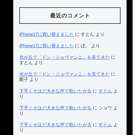
最近のコメント
iPhone17に買い替えました
に
すとん
より
iPhone17に買い替えました
に
ぼ。
より
光が丘で「ドン・ジョヴァンニ」を見てきた
に
すとん
より
光が丘で「ドン・ジョヴァンニ」を見てきた
に
匿子
より
下手くそほど大きな声で歌いたがる
に
すとん
よ
り
下手くそほど大きな声で歌いたがる
に
ショウ
よ
り
下手くそほど大きな声で歌いたがる
に
すとん
よ
り