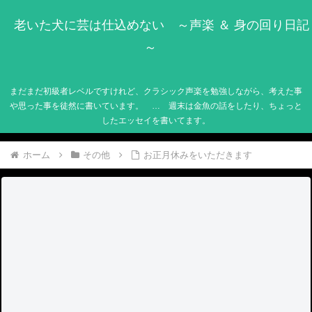
老いた犬に芸は仕込めない ～声楽 ＆ 身の回り日記
～
まだまだ初級者レベルですけれど、クラシック声楽を勉強しながら、考えた事
や思った事を徒然に書いています。 … 週末は金魚の話をしたり、ちょっと
したエッセイを書いてます。
ホーム
その他
お正月休みをいただきます