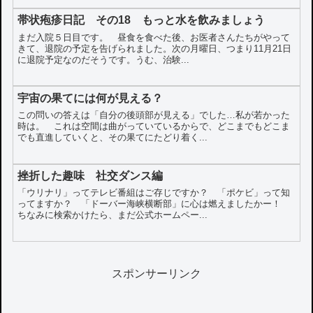
帯状疱疹日記 その18 もっと水を飲みましょう
まだ入院５日目です。 昼食を食べた後、お医者さんたちがやって
きて、退院の予定を告げられました。次の月曜日、つまり11月21日
に退院予定なのだそうです。うむ、治験...
宇宙の果てには何が見える？
この問いの答えは「自分の後頭部が見える」でした…私が若かった
時は。 これは空間は曲がっていているからで、どこまでもどこま
でも直進していくと、その果てにたどり着く...
挫折した趣味 社交ダンス編
「ウリナリ」ってテレビ番組はご存じですか？ 「ポケビ」って知
ってますか？ 「ドーバー海峡横断部」に心は燃えましたかー！
ちなみに検索かけたら、まだ公式ホームペー...
スポンサーリンク