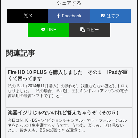
シェアする
X
Facebook
はてブ
LINE
コピー
関連記事
Fire HD 10 PLUS を購入しました その１ iPadが重
くて困ってます
私のiPad（2014年11月購入）の動作が、我慢ならないほどにトロく
なりました。 私の場合、iPadは、主にキンドル（アマゾンの電子
書籍用の読書ソフトです）と...
楽器イジリじゃないけれど答えちゃうぞ（その５）
今日はNHK（BS-ハイビジョンチャンネル）でラ・フォル・ジュル
ネをたっぷり生中継するそうです。うわあ、楽しみ、ぜひ見ない
と…。皆さんも、BSを試聴できる環境で...