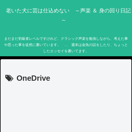
老いた犬に芸は仕込めない ～声楽 ＆ 身の回り日記
～
まだまだ初級者レベルですけれど、クラシック声楽を勉強しながら、考えた事
や思った事を徒然に書いています。 … 週末は金魚の話をしたり、ちょっと
したエッセイを書いてます。
OneDrive