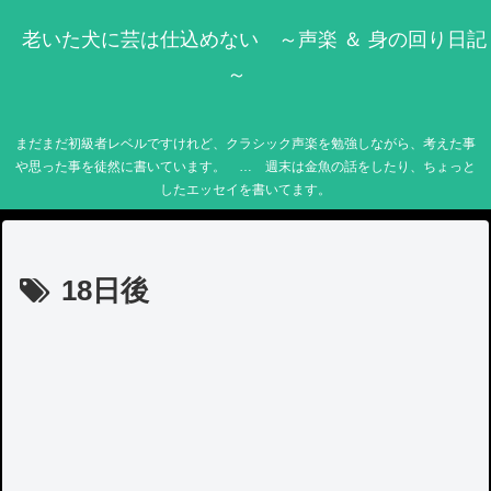
老いた犬に芸は仕込めない ～声楽 ＆ 身の回り日記
～
まだまだ初級者レベルですけれど、クラシック声楽を勉強しながら、考えた事
や思った事を徒然に書いています。 … 週末は金魚の話をしたり、ちょっと
したエッセイを書いてます。
18日後