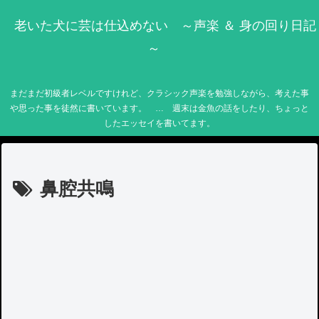
老いた犬に芸は仕込めない ～声楽 ＆ 身の回り日記
～
まだまだ初級者レベルですけれど、クラシック声楽を勉強しながら、考えた事
や思った事を徒然に書いています。 … 週末は金魚の話をしたり、ちょっと
したエッセイを書いてます。
鼻腔共鳴