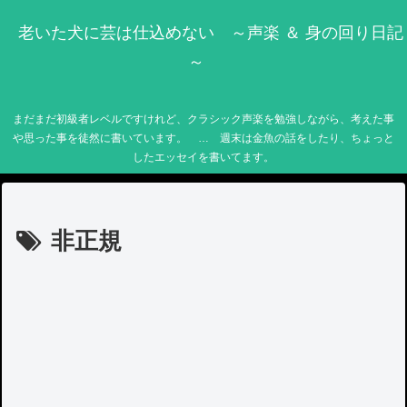
老いた犬に芸は仕込めない ～声楽 ＆ 身の回り日記
～
まだまだ初級者レベルですけれど、クラシック声楽を勉強しながら、考えた事
や思った事を徒然に書いています。 … 週末は金魚の話をしたり、ちょっと
したエッセイを書いてます。
非正規