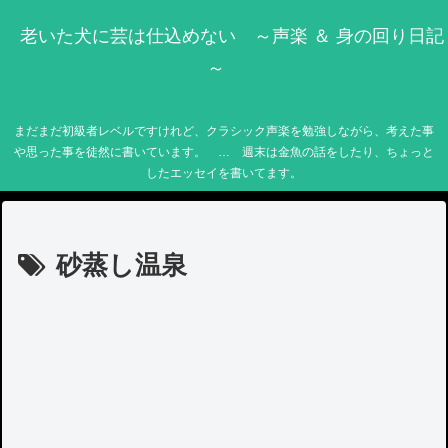
老いた犬に芸は仕込めない ～声楽 ＆ 身の回り日記
～
まだまだ初級者レベルですけれど、クラシック声楽を勉強しながら、考えた事
や思った事を徒然に書いています。 … 週末は金魚の話をしたり、ちょっと
したエッセイを書いてます。
砂蒸し温泉