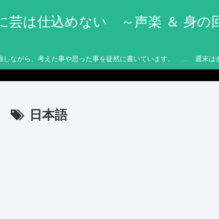
に芸は仕込めない ～声楽 ＆ 身の
強しながら、考えた事や思った事を徒然に書いています。 … 週末は
日本語