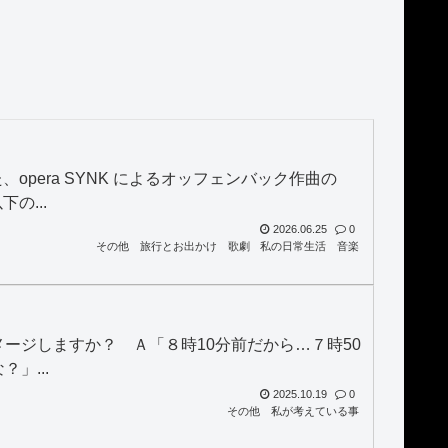
pera SYNK によるオッフェンバック作曲の
の...
2026.06.25
0
その他
旅行とお出かけ
歌劇
私の日常生活
音楽
ージしますか？ Ａ「８時10分前だから…７時50
」...
2025.10.19
0
その他
私が考えている事