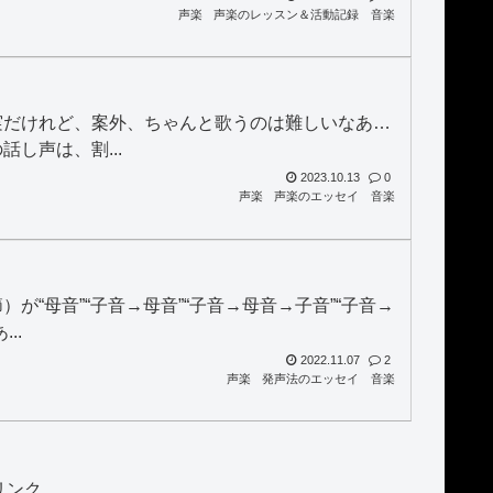
声楽
声楽のレッスン＆活動記録
音楽
実だけれど、案外、ちゃんと歌うのは難しいなあ…
し声は、割...
2023.10.13
0
声楽
声楽のエッセイ
音楽
“母音”“子音→母音”“子音→母音→子音”“子音→
..
2022.11.07
2
声楽
発声法のエッセイ
音楽
リンク