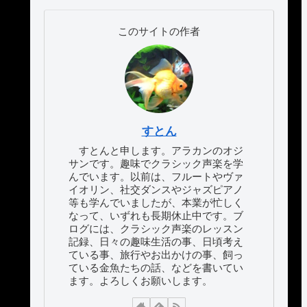
このサイトの作者
すとん
すとんと申します。アラカンのオジ
サンです。趣味でクラシック声楽を学
んでいます。以前は、フルートやヴァ
イオリン、社交ダンスやジャズピアノ
等も学んでいましたが、本業が忙しく
なって、いずれも長期休止中です。ブ
ログには、クラシック声楽のレッスン
記録、日々の趣味生活の事、日頃考え
ている事、旅行やお出かけの事、飼っ
ている金魚たちの話、などを書いてい
ます。よろしくお願いします。