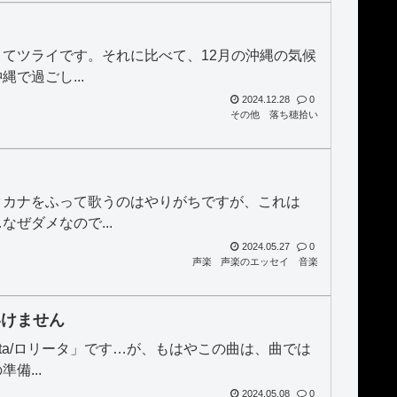
てツライです。それに比べて、12月の沖縄の気候
で過ごし...
2024.12.28
0
その他
落ち穂拾い
タカナをふって歌うのはやりがちですが、これは
ぜダメなので...
2024.05.27
0
声楽
声楽のエッセイ
音楽
いけません
ta/ロリータ」です…が、もはやこの曲は、曲では
備...
2024.05.08
0