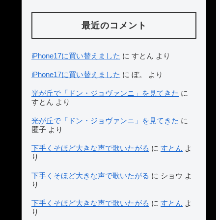
最近のコメント
iPhone17に買い替えました
に
すとん
より
iPhone17に買い替えました
に
ぼ。
より
光が丘で「ドン・ジョヴァンニ」を見てきた
に
すとん
より
光が丘で「ドン・ジョヴァンニ」を見てきた
に
匿子
より
下手くそほど大きな声で歌いたがる
に
すとん
よ
り
下手くそほど大きな声で歌いたがる
に
ショウ
よ
り
下手くそほど大きな声で歌いたがる
に
すとん
よ
り