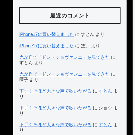
最近のコメント
iPhone17に買い替えました
に
すとん
より
iPhone17に買い替えました
に
ぼ。
より
光が丘で「ドン・ジョヴァンニ」を見てきた
に
すとん
より
光が丘で「ドン・ジョヴァンニ」を見てきた
に
匿子
より
下手くそほど大きな声で歌いたがる
に
すとん
よ
り
下手くそほど大きな声で歌いたがる
に
ショウ
よ
り
下手くそほど大きな声で歌いたがる
に
すとん
よ
り