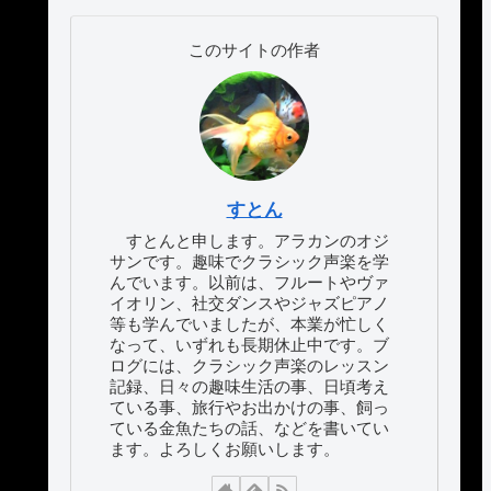
このサイトの作者
すとん
すとんと申します。アラカンのオジ
サンです。趣味でクラシック声楽を学
んでいます。以前は、フルートやヴァ
イオリン、社交ダンスやジャズピアノ
等も学んでいましたが、本業が忙しく
なって、いずれも長期休止中です。ブ
ログには、クラシック声楽のレッスン
記録、日々の趣味生活の事、日頃考え
ている事、旅行やお出かけの事、飼っ
ている金魚たちの話、などを書いてい
ます。よろしくお願いします。