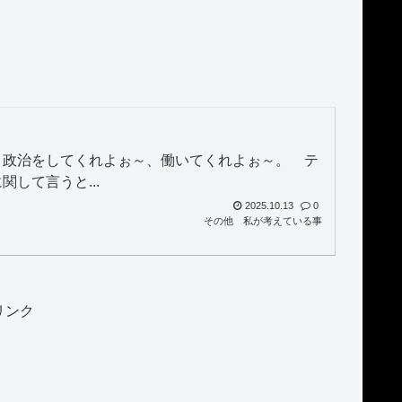
 政治をしてくれよぉ～、働いてくれよぉ～。 テ
して言うと...
2025.10.13
0
その他
私が考えている事
リンク