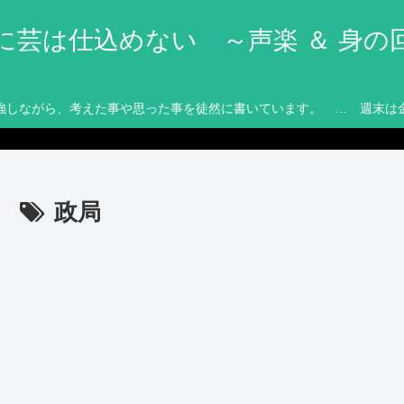
に芸は仕込めない ～声楽 ＆ 身の
強しながら、考えた事や思った事を徒然に書いています。 … 週末は
政局