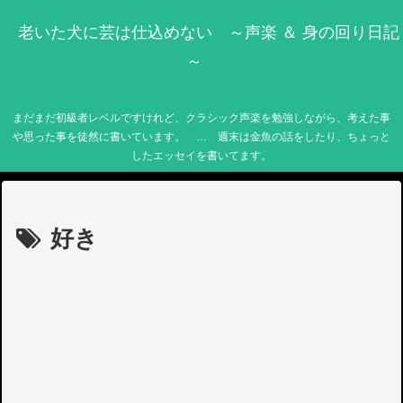
老いた犬に芸は仕込めない ～声楽 ＆ 身の回り日記
～
まだまだ初級者レベルですけれど、クラシック声楽を勉強しながら、考えた事
や思った事を徒然に書いています。 … 週末は金魚の話をしたり、ちょっと
したエッセイを書いてます。
好き