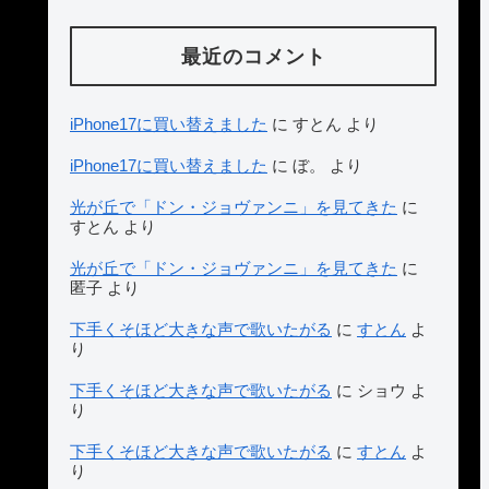
最近のコメント
iPhone17に買い替えました
に
すとん
より
iPhone17に買い替えました
に
ぼ。
より
光が丘で「ドン・ジョヴァンニ」を見てきた
に
すとん
より
光が丘で「ドン・ジョヴァンニ」を見てきた
に
匿子
より
下手くそほど大きな声で歌いたがる
に
すとん
よ
り
下手くそほど大きな声で歌いたがる
に
ショウ
よ
り
下手くそほど大きな声で歌いたがる
に
すとん
よ
り