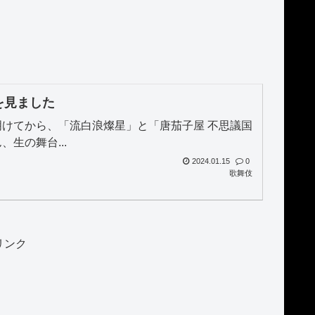
を見ました
けてから、「流白浪燦星」と「唐茄子屋 不思議国
生の舞台...
2024.01.15
0
歌舞伎
リンク