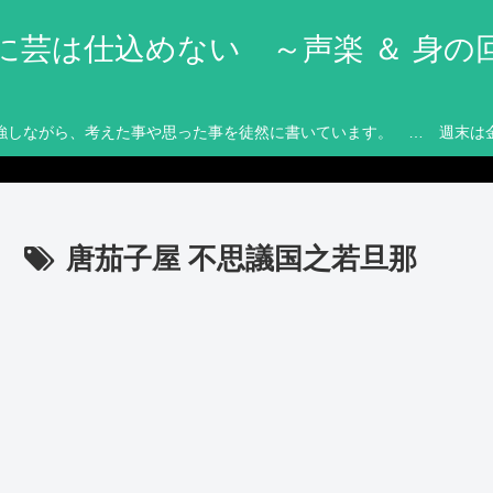
に芸は仕込めない ～声楽 ＆ 身の
強しながら、考えた事や思った事を徒然に書いています。 … 週末は
唐茄子屋 不思議国之若旦那