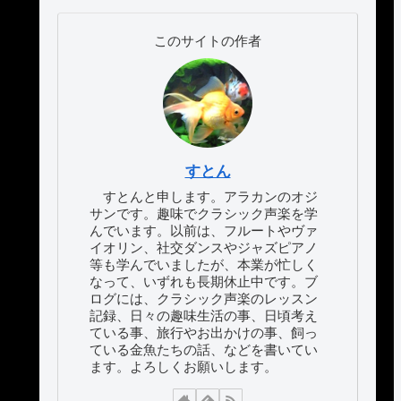
このサイトの作者
すとん
すとんと申します。アラカンのオジ
サンです。趣味でクラシック声楽を学
んでいます。以前は、フルートやヴァ
イオリン、社交ダンスやジャズピアノ
等も学んでいましたが、本業が忙しく
なって、いずれも長期休止中です。ブ
ログには、クラシック声楽のレッスン
記録、日々の趣味生活の事、日頃考え
ている事、旅行やお出かけの事、飼っ
ている金魚たちの話、などを書いてい
ます。よろしくお願いします。