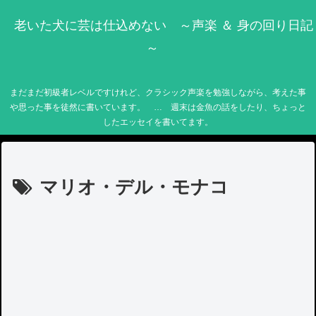
老いた犬に芸は仕込めない ～声楽 ＆ 身の回り日記
～
まだまだ初級者レベルですけれど、クラシック声楽を勉強しながら、考えた事
や思った事を徒然に書いています。 … 週末は金魚の話をしたり、ちょっと
したエッセイを書いてます。
マリオ・デル・モナコ