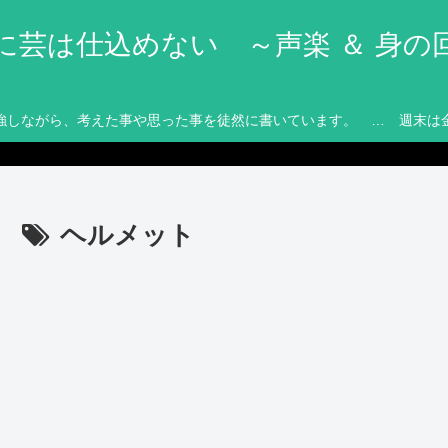
に芸は仕込めない ～声楽 ＆ 身の
強しながら、考えた事や思った事を徒然に書いています。 … 週末は
ヘルメット