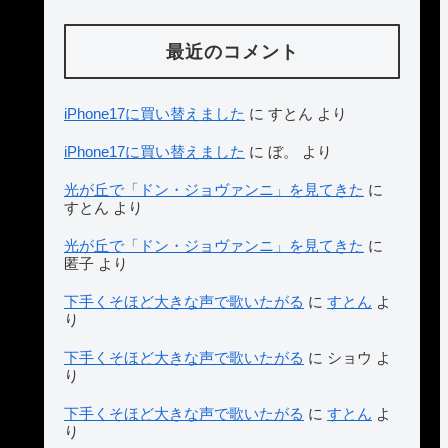
最近のコメント
iPhone17に買い替えました
に
すとん
より
iPhone17に買い替えました
に
ぼ。
より
光が丘で「ドン・ジョヴァンニ」を見てきた
に
すとん
より
光が丘で「ドン・ジョヴァンニ」を見てきた
に
匿子
より
下手くそほど大きな声で歌いたがる
に
すとん
よ
り
下手くそほど大きな声で歌いたがる
に
ショウ
よ
り
下手くそほど大きな声で歌いたがる
に
すとん
よ
り