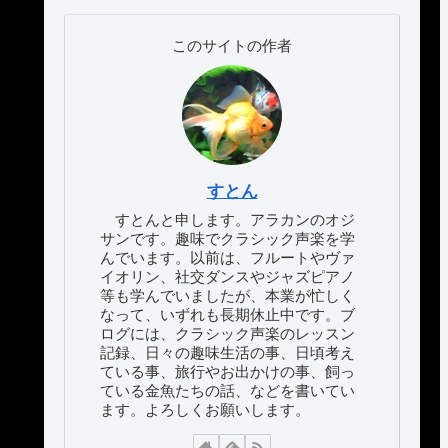
このサイトの作者
すとん
すとんと申します。アラカンのオジ
サンです。趣味でクラシック声楽を学
んでいます。以前は、フルートやヴァ
イオリン、社交ダンスやジャズピアノ
等も学んでいましたが、本業が忙しく
なって、いずれも長期休止中です。ブ
ログには、クラシック声楽のレッスン
記録、日々の趣味生活の事、日頃考え
ている事、旅行やお出かけの事、飼っ
ている金魚たちの話、などを書いてい
ます。よろしくお願いします。