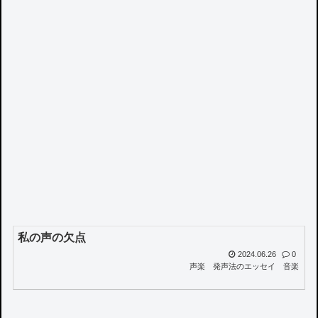
私の声の欠点
2024.06.26
0
声楽
発声法のエッセイ
音楽