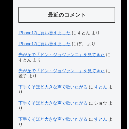
最近のコメント
iPhone17に買い替えました
に
すとん
より
iPhone17に買い替えました
に
ぼ。
より
光が丘で「ドン・ジョヴァンニ」を見てきた
に
すとん
より
光が丘で「ドン・ジョヴァンニ」を見てきた
に
匿子
より
下手くそほど大きな声で歌いたがる
に
すとん
よ
り
下手くそほど大きな声で歌いたがる
に
ショウ
よ
り
下手くそほど大きな声で歌いたがる
に
すとん
よ
り