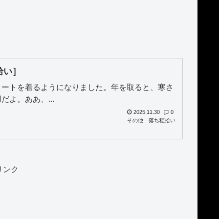
拾い］
コートを着るようになりました。年を取ると、寒さ
よ。ああ、...
2025.11.30
0
その他
落ち穂拾い
リンク