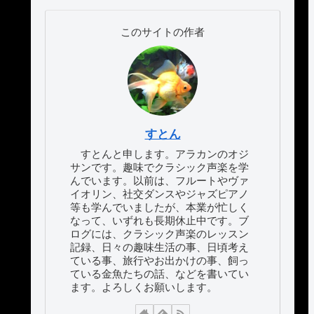
このサイトの作者
すとん
すとんと申します。アラカンのオジ
サンです。趣味でクラシック声楽を学
んでいます。以前は、フルートやヴァ
イオリン、社交ダンスやジャズピアノ
等も学んでいましたが、本業が忙しく
なって、いずれも長期休止中です。ブ
ログには、クラシック声楽のレッスン
記録、日々の趣味生活の事、日頃考え
ている事、旅行やお出かけの事、飼っ
ている金魚たちの話、などを書いてい
ます。よろしくお願いします。