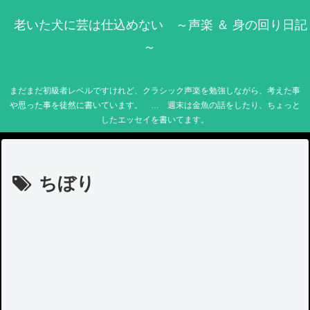
老いた犬に芸は仕込めない ～声楽 ＆ 身の回り日記
～
まだまだ初級者レベルですけれど、クラシック声楽を勉強しながら、考えた事
や思った事を徒然に書いています。 … 週末は金魚の話をしたり、ちょっと
したエッセイを書いてます。
ちぼり