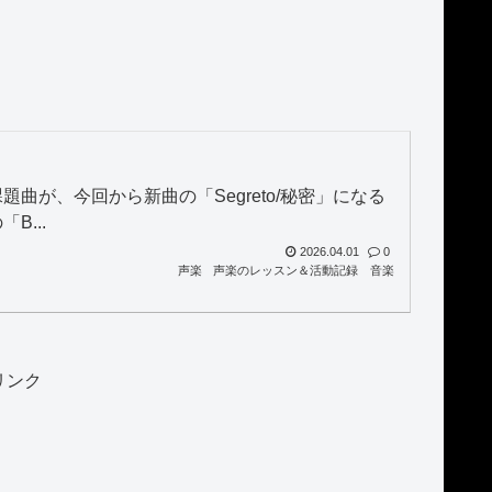
が、今回から新曲の「Segreto/秘密」になる
...
2026.04.01
0
声楽
声楽のレッスン＆活動記録
音楽
リンク