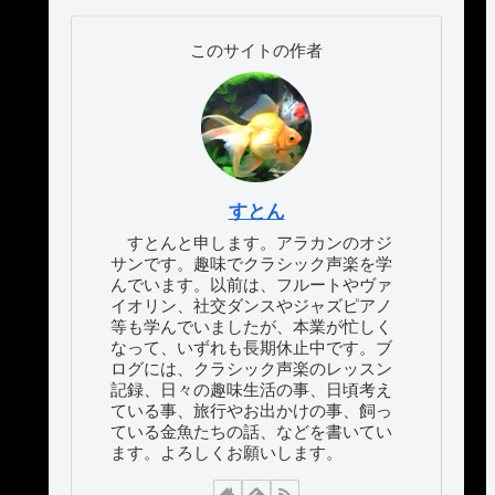
このサイトの作者
すとん
すとんと申します。アラカンのオジ
サンです。趣味でクラシック声楽を学
んでいます。以前は、フルートやヴァ
イオリン、社交ダンスやジャズピアノ
等も学んでいましたが、本業が忙しく
なって、いずれも長期休止中です。ブ
ログには、クラシック声楽のレッスン
記録、日々の趣味生活の事、日頃考え
ている事、旅行やお出かけの事、飼っ
ている金魚たちの話、などを書いてい
ます。よろしくお願いします。