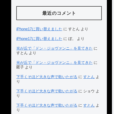
最近のコメント
iPhone17に買い替えました
に
すとん
より
iPhone17に買い替えました
に
ぼ。
より
光が丘で「ドン・ジョヴァンニ」を見てきた
に
すとん
より
光が丘で「ドン・ジョヴァンニ」を見てきた
に
匿子
より
下手くそほど大きな声で歌いたがる
に
すとん
よ
り
下手くそほど大きな声で歌いたがる
に
ショウ
よ
り
下手くそほど大きな声で歌いたがる
に
すとん
よ
り