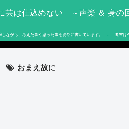
に芸は仕込めない ～声楽 ＆ 身の
強しながら、考えた事や思った事を徒然に書いています。 … 週末は
おまえ故に