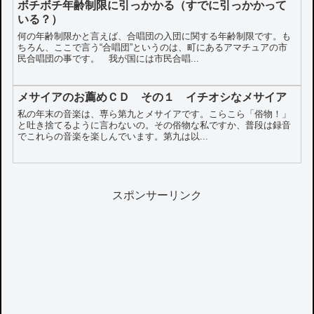
ボチボチ年齢制限に引っかかる（すでに引っかかって
いる？）
何の年齢制限かと言えば、合唱団の入団に関する年齢制限です。も
ちろん、ここで言う“合唱団”というのは、町にあるアマチュアの市
民合唱団の事です。 我が国には市民合唱...
メサイアのお薦めＣＤ その１ イチオシなメサイア
私の年末の音楽は、専ら第九とメサイアです。こらこら「俗物！」
と吐き捨てるように言わないの。その俗物な私ですか、普段は録音
でこれらの音楽を楽しんでいます。第九は以...
スポンサーリンク