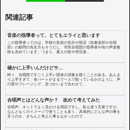
関連記事
音楽の指導者って、とてもエライと思います
この指導者ってのは、学校の音楽の先生や部活（吹奏楽部や合唱
部）の顧問の先生方もそうだし、市民合唱団の指導者や街の声楽教
師も含めています。つまり、素人の歌や管弦楽...
確かに上手いんだけどサ…
時々、合唱団ですごく上手い団体の演奏を聴くことがある。あんま
り上手すぎて、各パートがまるで一人で歌っているかのように、声
の質やフレージング、息づかいまで合わせて...
合唱声とはどんな声か？ 改めて考えてみた
合唱声…ネットでよく見かける用語ですし、私も使う言葉ですが、
なんとなくのイメージで使うことも多く、具体的にどんな声の事を
言うのか、きちんと考えた事もなかったので...