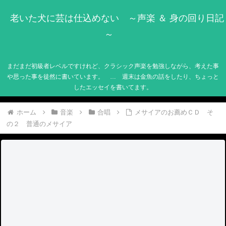
老いた犬に芸は仕込めない ～声楽 ＆ 身の回り日記
～
まだまだ初級者レベルですけれど、クラシック声楽を勉強しながら、考えた事
や思った事を徒然に書いています。 … 週末は金魚の話をしたり、ちょっと
したエッセイを書いてます。
ホーム
音楽
合唱
メサイアのお薦めＣＤ そ
の２ 普通のメサイア