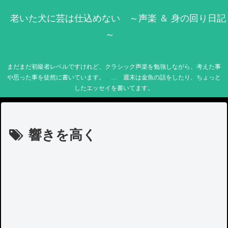
老いた犬に芸は仕込めない ～声楽 ＆ 身の回り日記
～
まだまだ初級者レベルですけれど、クラシック声楽を勉強しながら、考えた事
や思った事を徒然に書いています。 … 週末は金魚の話をしたり、ちょっと
したエッセイを書いてます。
響きを高く