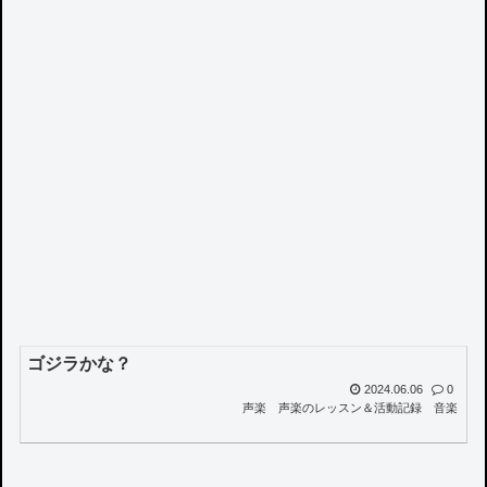
ゴジラかな？
2024.06.06
0
声楽
声楽のレッスン＆活動記録
音楽