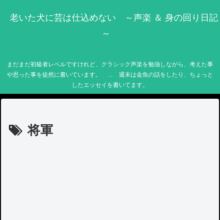
老いた犬に芸は仕込めない ～声楽 ＆ 身の回り日記
～
まだまだ初級者レベルですけれど、クラシック声楽を勉強しながら、考えた事
や思った事を徒然に書いています。 … 週末は金魚の話をしたり、ちょっと
したエッセイを書いてます。
将軍